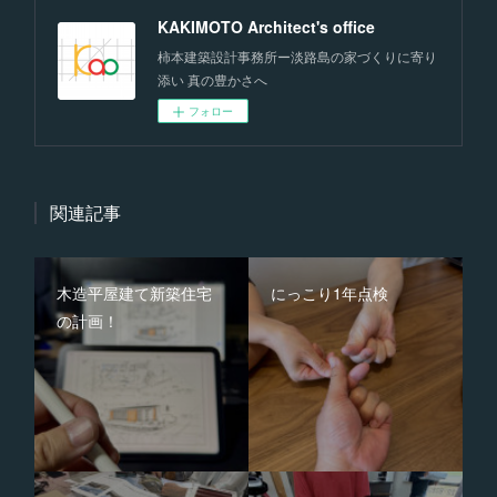
KAKIMOTO Architect's office
柿本建築設計事務所ー淡路島の家づくりに寄り
添い 真の豊かさへ
フォロー
関連記事
木造平屋建て新築住宅
にっこり1年点検
の計画！