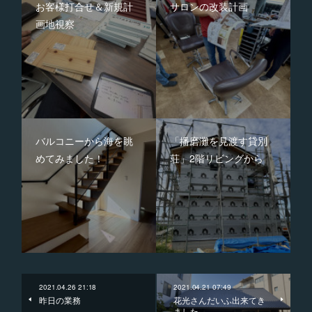
お客様打合せ＆新規計
サロンの改装計画
画地視察
バルコニーから海を眺
「播磨灘を見渡す貸別
めてみました！
荘」2階リビングから
2021.04.26 21:18
2021.04.21 07:49
昨日の業務
花光さんだいふ出来てき
ました