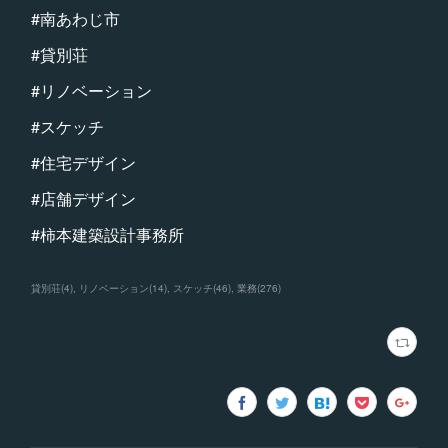
#南あわじ市
#貸別荘
#リノベーション
#スケッチ
#住宅デザイン
#店舗デザイン
#柿本建築設計事務所
貸別荘
(
4
)
リノベーション
(
14
)
スケッチ
(
46
)
業務
(
276
)