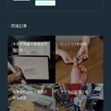
フォロー
関連記事
木造平屋建て新築住宅
にっこり1年点検
の計画！
お客様打合せ＆新規計
サロンの改装計画
画地視察