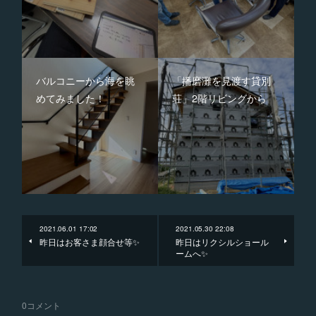
バルコニーから海を眺
「播磨灘を見渡す貸別
めてみました！
荘」2階リビングから
2021.06.01 17:02
2021.05.30 22:08
昨日はお客さま顔合せ等✨
昨日はリクシルショール
ームへ✨
0
コメント