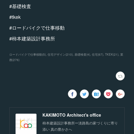
#基礎検査
#tkek
#ロードバイクで仕事移動
#柿本建築設計事務所
ロードバイクで仕事移動
(
5
)
住宅デザイン
(
210
)
基礎検査
(
4
)
住宅
(
67
)
TKEK
(
21
)
業
務
(
276
)
KAKIMOTO Architect's office
柿本建築設計事務所ー淡路島の家づくりに寄り
添い 真の豊かさへ