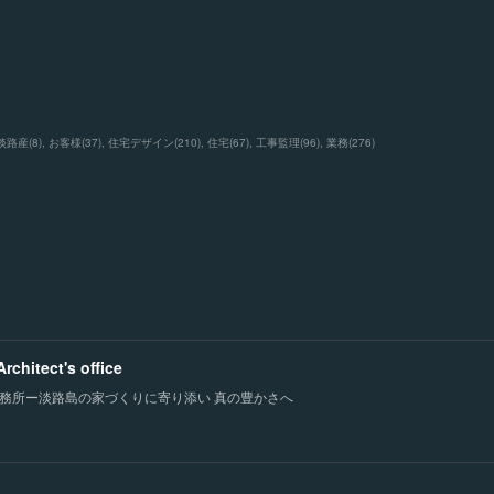
淡路産
(
8
)
お客様
(
37
)
住宅デザイン
(
210
)
住宅
(
67
)
工事監理
(
96
)
業務
(
276
)
chitect's office
務所ー淡路島の家づくりに寄り添い 真の豊かさへ