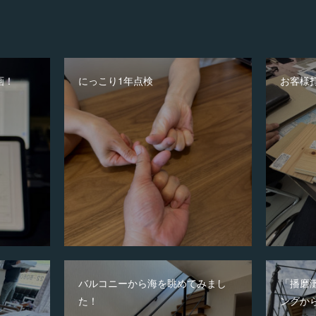
画！
にっこり1年点検
お客様
バルコニーから海を眺めてみまし
「播磨
た！
ングか