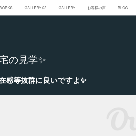
WORKS
GALLERY 02
GALLERY
お客様の声
BLOG
宅の見学✨
在感等抜群に良いですよ✨