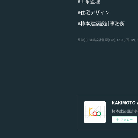
#工事監理
#住宅デザイン
#柿本建築設計事務所
見学
(
3
)
建築設計監理
(
175
)
いぶし瓦
(
12
)
KAKIMOTO Ar
柿本建築設計事
フォロー