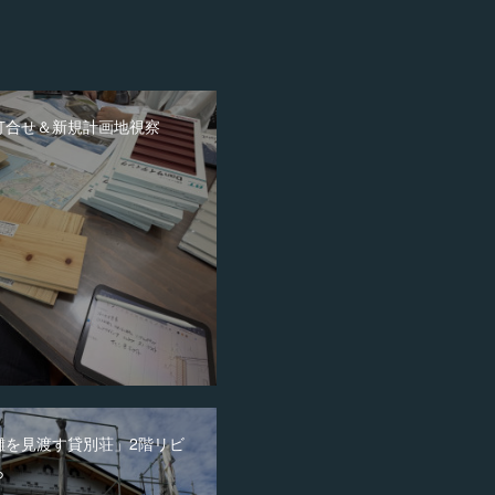
打合せ＆新規計画地視察
灘を見渡す貸別荘」2階リビ
ら