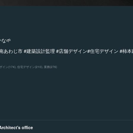
な🌱
 #南あわじ市 #建築設計監理 #店舗デザイン#住宅デザイン #
ザイン
(
174
)
住宅デザイン
(
210
)
業務
(
276
)
chitect's office