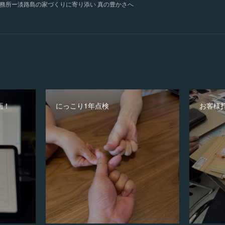
務所ー淡路島の家づくりに寄り添い 真の豊かさへ
画！
にっこり1年点検
お客様