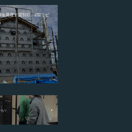
灘を見渡す貸別荘」2階リビ
ら
から✨