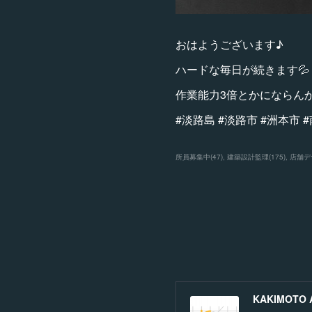
おはようございます♪
ハードな毎日が続きます💦
作業能力3倍とかにならんか
#淡路島 #淡路市 #洲本市
所員募集中
(
47
)
建築設計監理
(
175
)
店舗デ
KAKIMOTO Ar