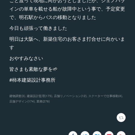
ごと渡って現地に向かおうとしましたが、ジェノバラ
インの単車を載せる船が故障中という事で、予定変更
で、明石駅からバスの移動となりました
今日も頑張って働きました
明日は大阪へ、新築住宅のお客さま打合せに向かいま
す
おやすみなさい
皆さまも素敵な夢を🌱
#柿本建築設計事務所
建物調査
(
3
)
建築設計監理
(
175
)
店舗リノベーション
(
12
)
スクーターで仕事移動
(
4
)
店舗デザイン
(
174
)
業務
(
276
)