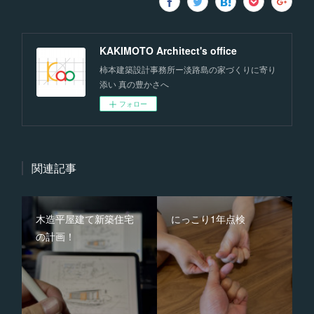
KAKIMOTO Architect's office
柿本建築設計事務所ー淡路島の家づくりに寄り
添い 真の豊かさへ
フォロー
関連記事
木造平屋建て新築住宅
にっこり1年点検
の計画！