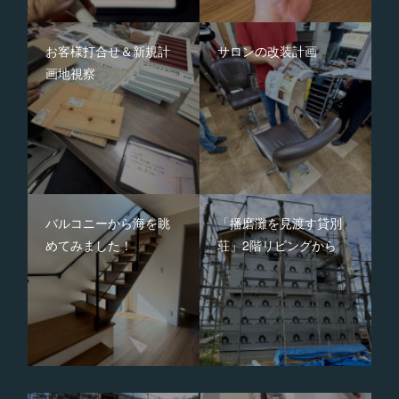
お客様打合せ＆新規計
サロンの改装計画
画地視察
バルコニーから海を眺
「播磨灘を見渡す貸別
めてみました！
荘」2階リビングから