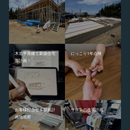
木造平屋建て新築住宅
にっこり1年点検
の計画！
お客様打合せ＆新規計
サロンの改装計画
画地視察