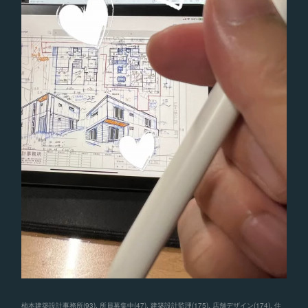
柿本建築設計事務所
(
93
)
所員募集中
(
47
)
建築設計監理
(
175
)
店舗デザイン
(
174
)
住