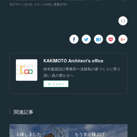
宅デザイン
(
210
)
スケッチ
(
46
)
業務
(
276
)
KAKIMOTO Architect's office
柿本建築設計事務所ー淡路島の家づくりに寄り
添い 真の豊かさへ
フォロー
関連記事
上棟しました
もうすぐ棟上げ