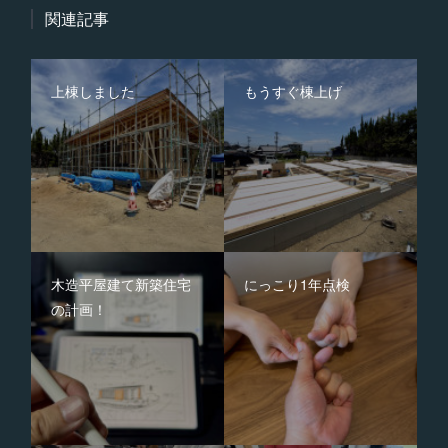
関連記事
上棟しました
もうすぐ棟上げ
木造平屋建て新築住宅
にっこり1年点検
の計画！