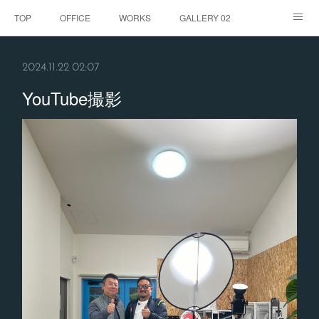
TOP
OFFICE
WORKS
GALLERY 02
GALLERY
お客様の声
BLOG
CONTACT
2024.11.22 02:07
ABOUT
YouTube撮影