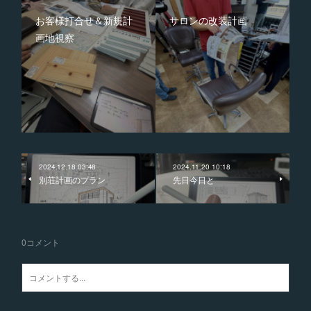
お客様打合せ＆新規計
サロンの改装計画
画地視察
2024.12.18 03:48
2024.11.20 10:18
別荘計画のプラン
先日今日と
0
コメント