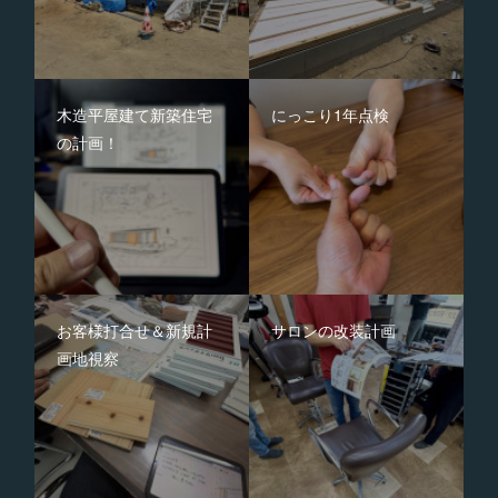
木造平屋建て新築住宅
にっこり1年点検
の計画！
お客様打合せ＆新規計
サロンの改装計画
画地視察