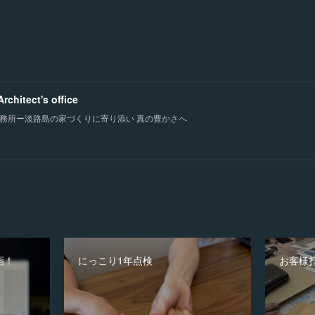
chitect's office
務所ー淡路島の家づくりに寄り添い 真の豊かさへ
画！
にっこり1年点検
お客様