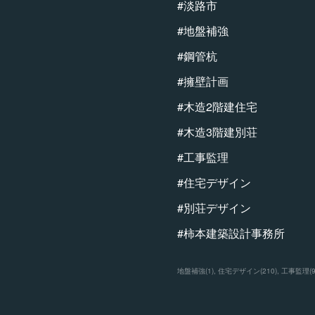
#淡路市
#地盤補強
#鋼管杭
#擁壁計画
#木造2階建住宅
#木造3階建別荘
#工事監理
#住宅デザイン
#別荘デザイン
#柿本建築設計事務所
地盤補強
(
1
)
住宅デザイン
(
210
)
工事監理
(