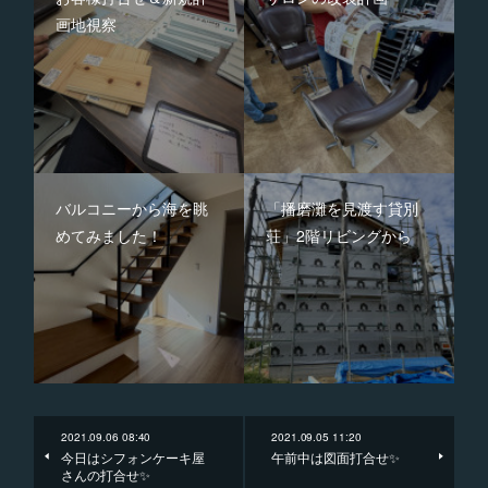
画地視察
バルコニーから海を眺
「播磨灘を見渡す貸別
めてみました！
荘」2階リビングから
2021.09.06 08:40
2021.09.05 11:20
今日はシフォンケーキ屋
午前中は図面打合せ✨
さんの打合せ✨