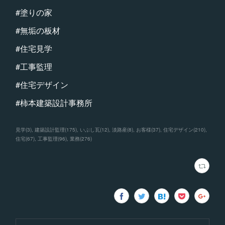
#塗りの家
#無垢の板材
#住宅見学
#工事監理
#住宅デザイン
#柿本建築設計事務所
見学
(
3
)
建築設計監理
(
175
)
いぶし瓦
(
12
)
淡路産
(
8
)
お客様
(
37
)
住宅デザイン
(
210
)
住宅
(
67
)
工事監理
(
96
)
業務
(
276
)