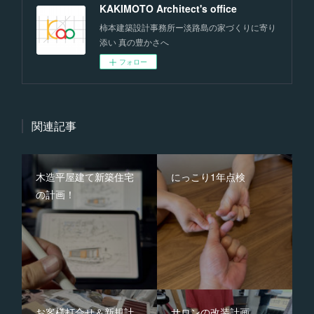
KAKIMOTO Architect's office
柿本建築設計事務所ー淡路島の家づくりに寄り
添い 真の豊かさへ
フォロー
関連記事
木造平屋建て新築住宅
にっこり1年点検
の計画！
お客様打合せ＆新規計
サロンの改装計画