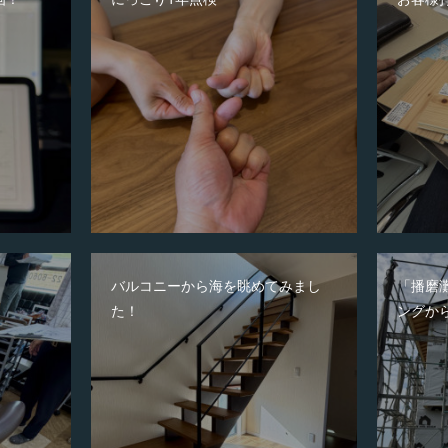
バルコニーから海を眺めてみまし
「播磨
た！
ングか