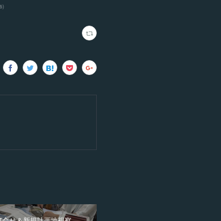
6
)
打合せ＆新規計画地視察