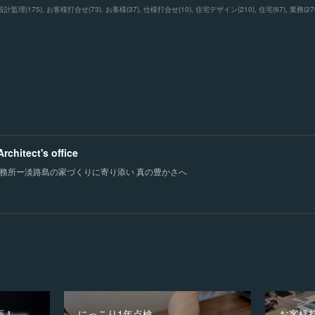
設計監理
(
175
)
お客様打合せ
(
73
)
お客様
(
37
)
仕様打合せ
(
10
)
住宅デザイン
(
210
)
住宅
(
67
)
業務
(
27
chitect's office
務所ー淡路島の家づくりに寄り添い 真の豊かさへ
画！
にっこり1年点検
お客様