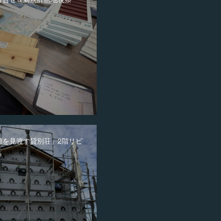
灘を見渡す貸別荘」2階リビ
ら