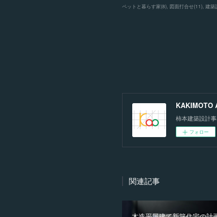
ペットと暮らす家
(
8
)
図面打合せ
(
11
)
建築
KAKIMOTO Ar
柿本建築設計事
フォロー
関連記事
木造平屋建て新築住宅の計