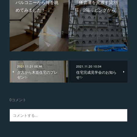
バルコニーから海を眺
「播磨灘を見渡す貸別
めてみました！
荘」2階リビングから
2021.11.21 06:44
2021.11.20 10:04
夕方から木造住宅のプレ
住宅完成見学会のお知ら
ゼン✨
せ✨
0
コメント