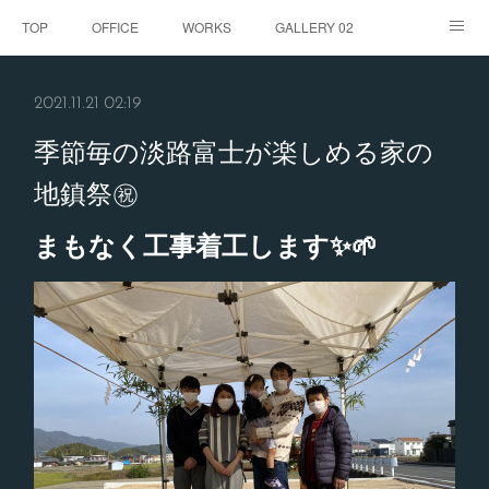
TOP
OFFICE
WORKS
GALLERY 02
GALLERY
お客様の声
BLOG
CONTACT
2021.11.21 02:19
ABOUT
季節毎の淡路富士が楽しめる家の
地鎮祭㊗️
まもなく工事着工します✨🌱