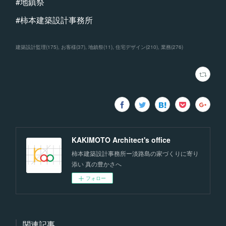
#地鎮祭
#柿本建築設計事務所
建築設計監理
(
175
)
お客様
(
37
)
地鎮祭
(
11
)
住宅デザイン
(
210
)
業務
(
276
)
KAKIMOTO Architect's office
柿本建築設計事務所ー淡路島の家づくりに寄り
添い 真の豊かさへ
フォロー
関連記事