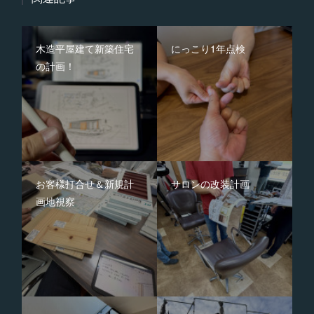
木造平屋建て新築住宅
にっこり1年点検
の計画！
お客様打合せ＆新規計
サロンの改装計画
画地視察