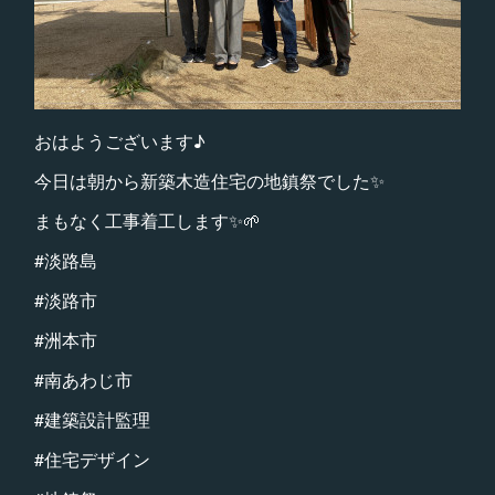
おはようございます♪
今日は朝から新築木造住宅の地鎮祭でした✨
まもなく工事着工します✨🌱
#淡路島
#淡路市
#洲本市
#南あわじ市
#建築設計監理
#住宅デザイン