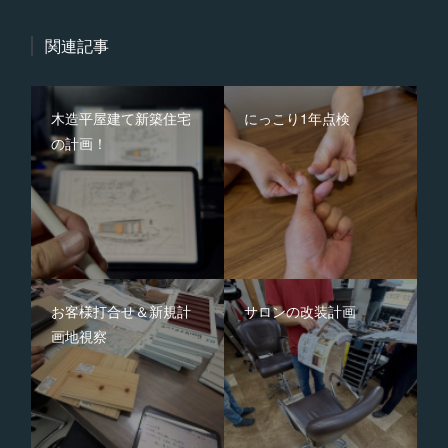
関連記事
木造平屋建て新築住宅
にっこり1年点検
の計画！
お客様打合せ＆新規計
サロンの改装計画
画地視察