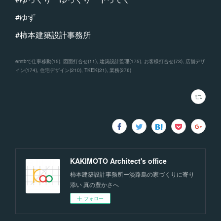
#ゆず
#柿本建築設計事務所
emtbで仕事移動
(
15
)
図面打合せ
(
11
)
建築設計監理
(
175
)
お客様打合せ
(
73
)
店舗デザ
イン
(
174
)
住宅デザイン
(
210
)
TKEK
(
21
)
業務
(
276
)
KAKIMOTO Architect's office
柿本建築設計事務所ー淡路島の家づくりに寄り
添い 真の豊かさへ
フォロー