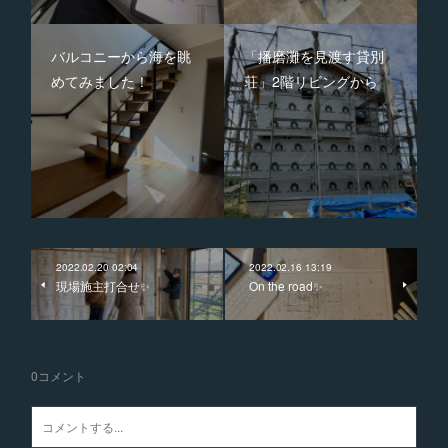
バルコニーから海を眺
「播磨灘を見渡す貸別
めてみました！
荘」2階リビングから
2022.02.20 02:04
2022.02.16 13:19
現場施主打合せ✨
On the road✨
0
コメント