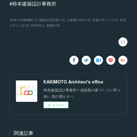
#柿本建築設計事務所
emtbで仕事移動
(
15
)
建築設計監理
(
175
)
お客様打合せ
(
73
)
店舗デザイン
(
174
)
住宅
デザイン
(
210
)
TKEK
(
21
)
業務
(
276
)
KAKIMOTO Architect's office
柿本建築設計事務所ー淡路島の家づくりに寄り
添い 真の豊かさへ
フォロー
関連記事