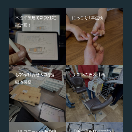
木造平屋建て新築住宅
にっこり1年点検
の計画！
お客様打合せ＆新規計
サロンの改装計画
画地視察
バルコニーから海を眺
「播磨灘を見渡す貸別