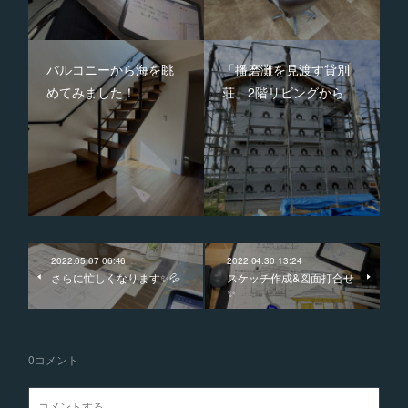
バルコニーから海を眺
「播磨灘を見渡す貸別
めてみました！
荘」2階リビングから
2022.05.07 06:46
2022.04.30 13:24
さらに忙しくなります✨💦
スケッチ作成&図面打合せ
✨
0
コメント