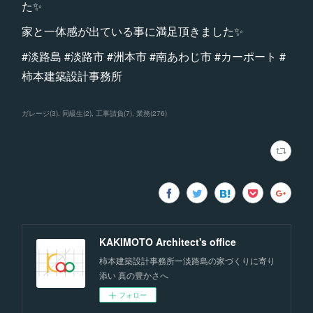
た✨
家と一体感が出ている事に満足頂きました✨
#淡路島 #淡路市 #洲本市 #南あわじ市 #カーポート #
柿本建築設計事務所
ガレージ
(
3
)
同級生
(
2
)
工事請負
(
7
)
業務
(
276
)
KAKIMOTO Architect's office
柿本建築設計事務所ー淡路島の家づくりに寄り
添い 真の豊かさへ
フォロー