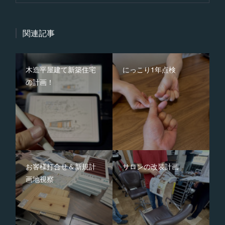
関連記事
木造平屋建て新築住宅
にっこり1年点検
の計画！
お客様打合せ＆新規計
サロンの改装計画
画地視察