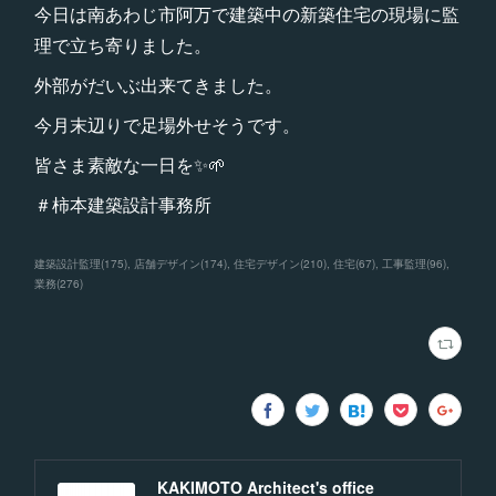
今日は南あわじ市阿万で建築中の新築住宅の現場に監
理で立ち寄りました。
外部がだいぶ出来てきました。
今月末辺りで足場外せそうです。
皆さま素敵な一日を✨🌱
＃柿本建築設計事務所
建築設計監理
(
175
)
店舗デザイン
(
174
)
住宅デザイン
(
210
)
住宅
(
67
)
工事監理
(
96
)
業務
(
276
)
KAKIMOTO Architect's office