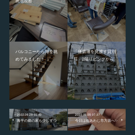
画地視察
バルコニーから海を眺
「播磨灘を見渡す貸別
めてみました！
荘」2階リビングから
2022.09.28 02:43
2022.09.05 07:37
海平の郷の家も少しずつ
今日は南あわじ市方面へ✨