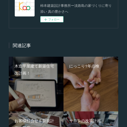
柿本建築設計事務所ー淡路島の家づくりに寄り
添い 真の豊かさへ
フォロー
関連記事
木造平屋建て新築住宅
にっこり1年点検
の計画！
お客様打合せ＆新規計
サロンの改装計画