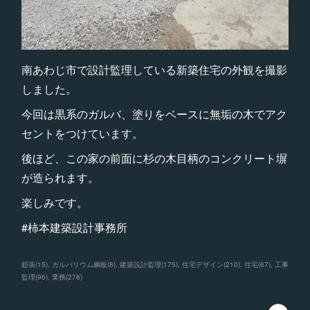
南あわじ市で設計監理している新築住宅の外観を撮影
しました。
今回は黒系のガルバ、塗りをベースに無垢の木でアク
セントをつけています。
後ほど、この家の前面に杉の木目柄のコンクリート塀
が造られます。
楽しみです。
#柿本建築設計事務所
鎧張
(
15
)
ガルバリウム鋼板
(
8
)
建築設計監理
(
175
)
住宅デザイン
(
210
)
住宅
(
67
)
工事
監理
(
96
)
業務
(
276
)