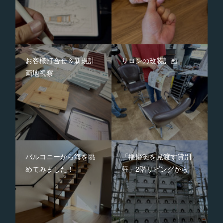
お客様打合せ＆新規計
サロンの改装計画
画地視察
バルコニーから海を眺
「播磨灘を見渡す貸別
めてみました！
荘」2階リビングから