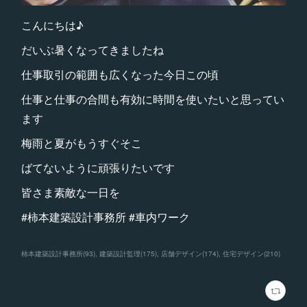
こんにちは♪
だいぶ暑くなってきましたね
仕事取引の範囲も広くなった今日この頃
仕事と仕事の合間も有効に時間を使いたいと思ってい
ます
梅雨と夏がもうすぐそこ
ばてないように頑張りたいです
皆さま素敵な一日を
#柿本建築設計事務所 #車内ワーク
柿本建築設計事務所
(
93
)
建築設計監理
(
175
)
店舗デザイン
(
174
)
住宅デザイン
(
210
)