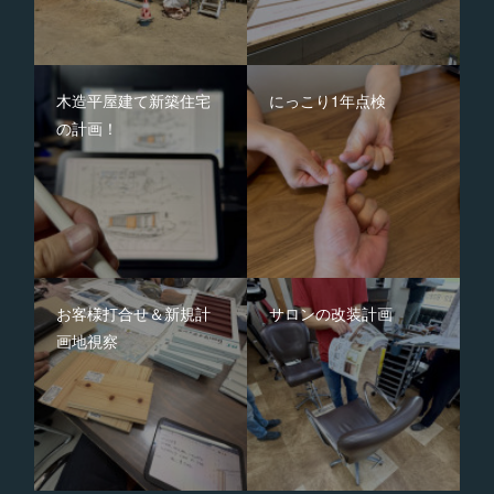
木造平屋建て新築住宅
にっこり1年点検
の計画！
お客様打合せ＆新規計
サロンの改装計画
画地視察