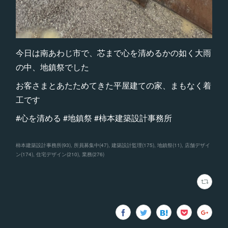
今日は南あわじ市で、芯まで心を清めるかの如く大雨
の中、地鎮祭でした
お客さまとあたためてきた平屋建ての家、まもなく着
工です
#心を清める #地鎮祭 #柿本建築設計事務所
柿本建築設計事務所
(
93
)
所員募集中
(
47
)
建築設計監理
(
175
)
地鎮祭
(
11
)
店舗デザイ
ン
(
174
)
住宅デザイン
(
210
)
業務
(
276
)