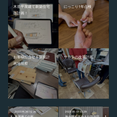
木造平屋建て新築住宅
にっこり1年点検
の計画！
お客様打合せ＆新規計
サロンの改装計画
画地視察
2023.06.30 12:26
2023.05.18 03:29
平屋建ての家
海を眺める小さな貸別荘