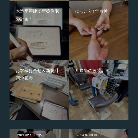
木造平屋建て新築住宅
にっこり1年点検
の計画！
お客様打合せ＆新規計
サロンの改装計画
画地視察
2024.02.13 02:22
2024.02.03 04:05