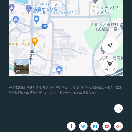
柿本建築設計事務所
(
93
)
無垢の木
(
18
)
リビング吹抜け
(
19
)
住宅完成見学会
(
2
)
建築
設計監理
(
175
)
店舗デザイン
(
174
)
住宅デザイン
(
210
)
業務
(
276
)