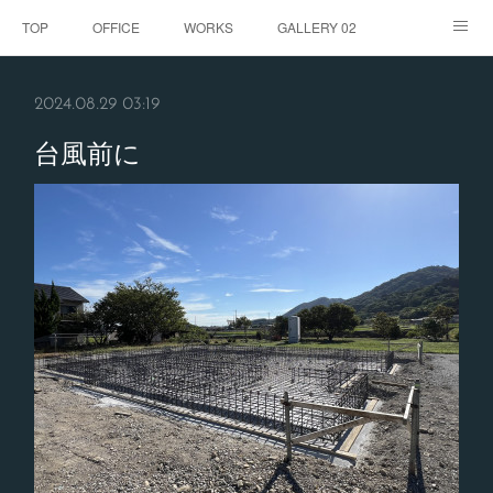
TOP
OFFICE
WORKS
GALLERY 02
GALLERY
お客様の声
BLOG
CONTACT
2024.08.29 03:19
ABOUT
台風前に