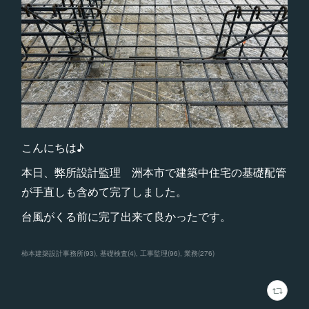
こんにちは♪
本日、弊所設計監理 洲本市で建築中住宅の基礎配管
が手直しも含めて完了しました。
台風がくる前に完了出来て良かったです。
柿本建築設計事務所
(
93
)
基礎検査
(
4
)
工事監理
(
96
)
業務
(
276
)