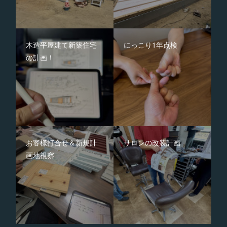
木造平屋建て新築住宅
にっこり1年点検
の計画！
お客様打合せ＆新規計
サロンの改装計画
画地視察