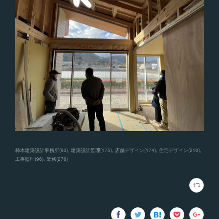
柿本建築設計事務所
(
93
)
建築設計監理
(
175
)
店舗デザイン
(
174
)
住宅デザイン
(
210
)
工事監理
(
96
)
業務
(
276
)