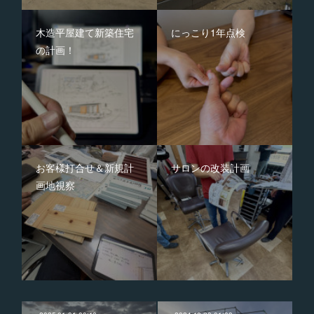
木造平屋建て新築住宅
にっこり1年点検
の計画！
お客様打合せ＆新規計
サロンの改装計画
画地視察