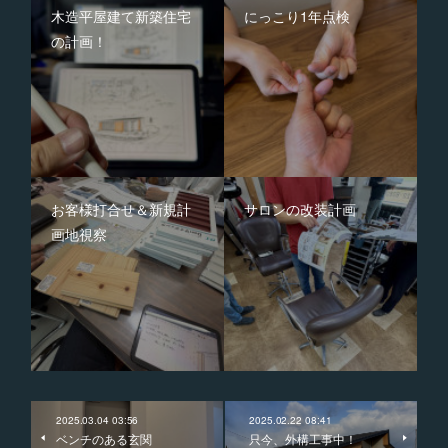
木造平屋建て新築住宅
にっこり1年点検
の計画！
お客様打合せ＆新規計
サロンの改装計画
画地視察
2025.03.04 03:56
2025.02.22 08:41
ベンチのある玄関
只今、外構工事中！