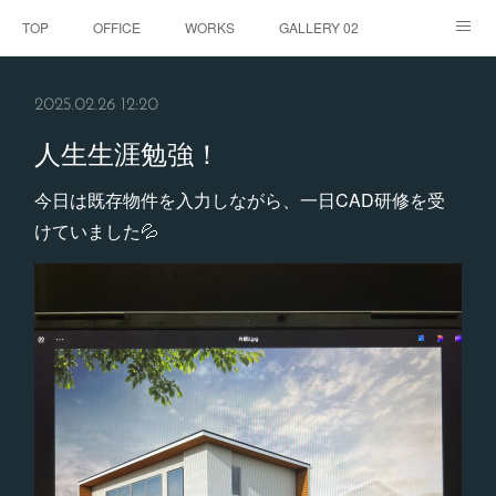
TOP
OFFICE
WORKS
GALLERY 02
GALLERY
お客様の声
BLOG
CONTACT
2025.02.26 12:20
ABOUT
人生生涯勉強！
今日は既存物件を入力しながら、一日CAD研修を受
けていました💦