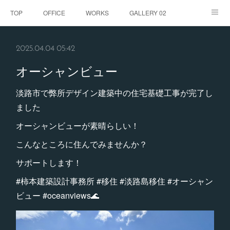
TOP
OFFICE
WORKS
GALLERY 02
GALLERY
お客様の声
BLOG
CONTACT
2025.04.04 05:42
ABOUT
オーシャンビュー
淡路市で弊所デザイン建築中の住宅基礎工事が完了し
ました
オーシャンビューが素晴らしい！
こんなところに住んでみませんか？
サポートします！
#柿本建築設計事務所 #移住 #淡路島移住 #オーシャン
ビュー #oceanviews🌊