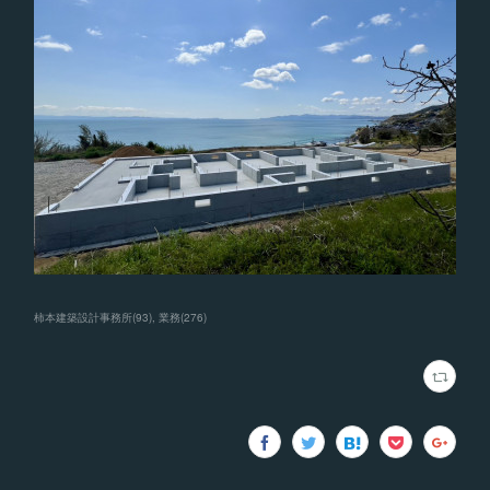
柿本建築設計事務所
(
93
)
業務
(
276
)