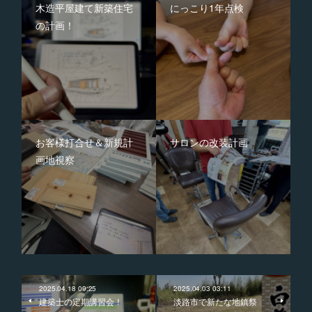
木造平屋建て新築住宅
にっこり1年点検
の計画！
お客様打合せ＆新規計
サロンの改装計画
画地視察
2025.04.18 09:25
2025.04.03 03:11
建築士の定期講習会！
淡路市で新たな地鎮祭