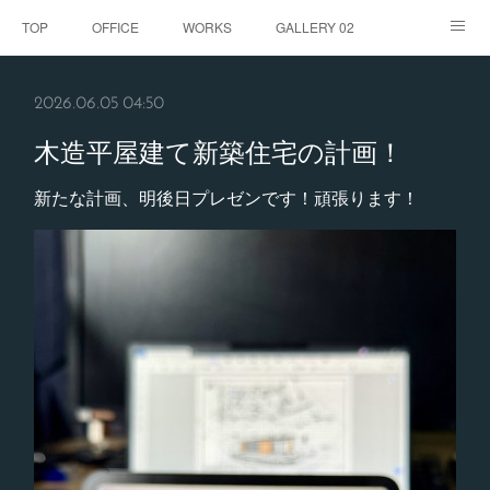
TOP
OFFICE
WORKS
GALLERY 02
GALLERY
お客様の声
BLOG
CONTACT
2026.06.05 04:50
ABOUT
木造平屋建て新築住宅の計画！
新たな計画、明後日プレゼンです！頑張ります！