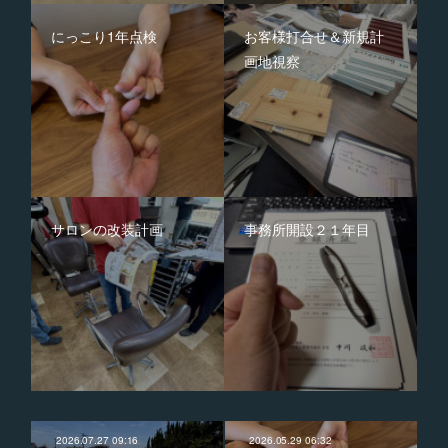
にっこり1年点検
お客様打合せ＆新規計
画地視察
サロンの改装計画
事務所開設２１年目
2026.07.27 09:16
2026.05.29 06:32