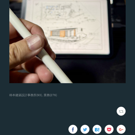
柿本建築設計事務所
(
93
)
業務
(
276
)