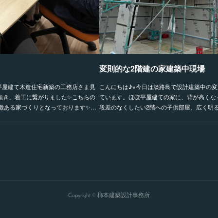
変則的な2階建の家建築中現場
平屋建て木造住宅新築の工務店さま見
こんにちは♪⭐︎今日は淡路島で設計建築中の
頂き、着工に繋がりました✨こちらの
ています。ほぼ平屋建ての家に、背が高くな
徴ある家づくりとなっております✨…
段差のなくしたい2階への子供部屋、広く明
Copyright © 柿本建築設計事務所