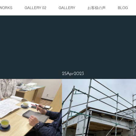
WORKS
GALLERY 02
GALLERY
お客様の声
BLOG
25
Apr
2023