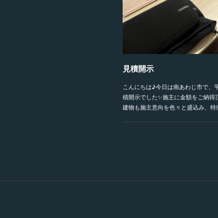
見積開示
こんにちは♪今日は南あわじ市で、
積開示でした✨施主に金額をご納得
建物も施主意向を色々と盛込み、特