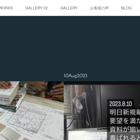
WORKS
GALLERY 02
GALLERY
お客様の声
BLOG
10
Aug
2023