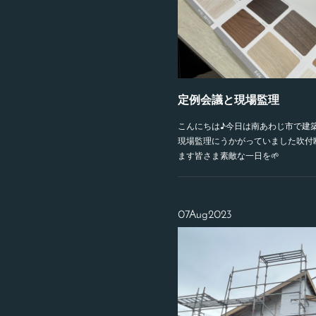
定例会議と現場監理
こんにちは♪今日は南あわじ市で建
現場監理にうかがっていました吹付
ます皆さま素敵な一日を🌱
07
Aug
2023