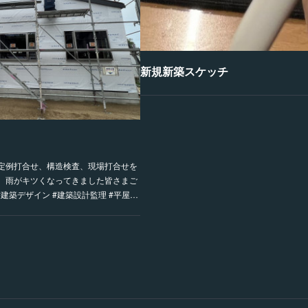
新規新築スケッチ
定例打合せ、構造検査、現場打合せを
、雨がキツくなってきました皆さまご
建築デザイン #建築設計監理 #平屋…