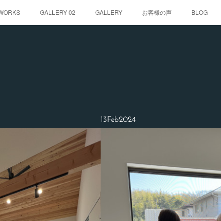
WORKS
GALLERY 02
GALLERY
お客様の声
BLOG
13
Feb
2024