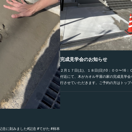
完成見学会のお知らせ
２月１７日(土)、１８日(日)10：００〜16
付近にて、木がカオル平屋の家の完成見学会
行させていただきます。ご予約の方はトップ
念に刻みました#記念 #てがた #柿本