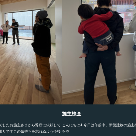
施主検査
でしたお施主さまから弊所に依頼して
こんにちは♪ 今日は午前中、新築建物の施主
限りですこの気持ちを忘れぬよう今後
を🌱