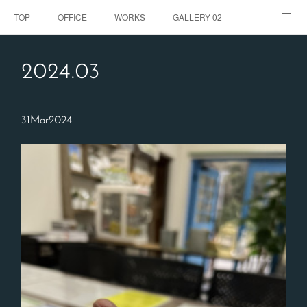
TOP
OFFICE
WORKS
GALLERY 02
GALLERY
お客様の声
BLOG
CONTACT
2024
.
03
ABOUT
31
Mar
2024