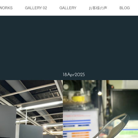
WORKS
GALLERY 02
GALLERY
お客様の声
BLOG
18
Apr
2025