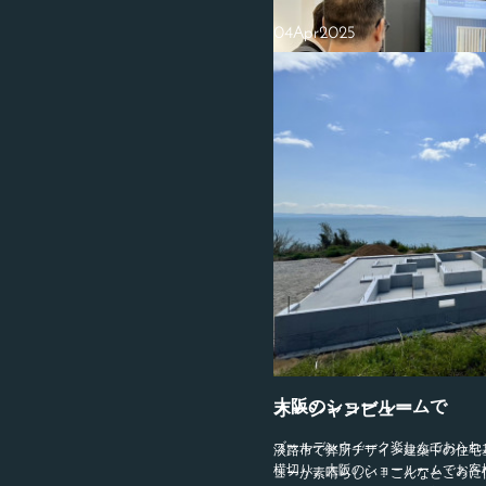
04
Apr
2025
大阪のショールームで
オーシャンビュー
ゴールデンウイーク楽しんでおられ
淡路市で弊所デザイン建築中の住宅
横切り、大阪のショールームでお客
ューが素晴らしい！こんなところに