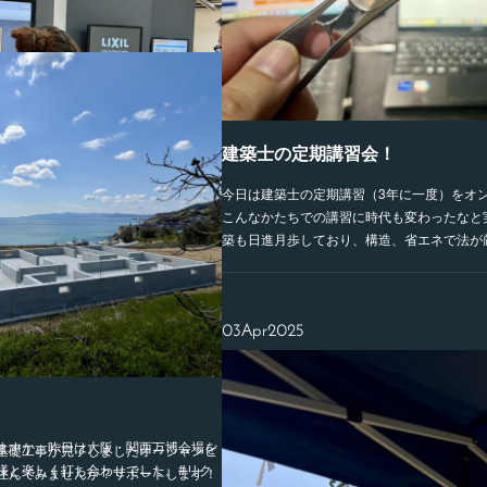
建築士の定期講習会！
今日は建築士の定期講習（3年に一度）をオ
こんなかたちでの講習に時代も変わったなと
築も日進月歩しており、構造、省エネで法が
03
Apr
2025
ますか。昨日は大阪・関西万博会場を
基礎工事が完了しましたオーシャンビ
様と楽しく打ち合わせでした。#リク
住んでみませんか？サポートします！