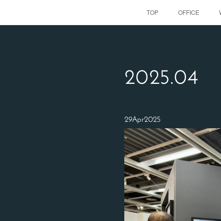
TOP
OFFICE
2025
.
04
29
Apr
2025