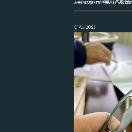
シルショールーム南港 #お客様打合
#柿本建築設計事務所 #移住 #淡路島移
01
Apr
2025