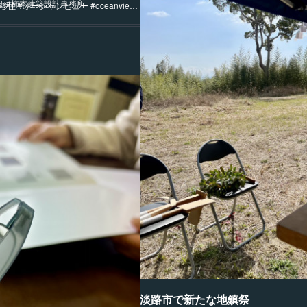
せ #柿本建築設計事務所
住 #オーシャンビュー #oceanvie…
淡路市で新たな地鎮祭