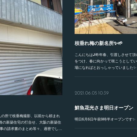
枝垂れ梅の新名所✨🌱
こんにちは♪昨年春、引渡しさせて頂
をつけ、春に向かって咲こうとしてい
場になればとおっしゃっていました✨
2021.06.05 10:39
鮮魚花光さま明日オープン
んの所で枝垂梅撮影、以前から頼まれ
明日6月6日午前9時半オープンです✨
路の新築住宅の打合せ、大阪の新築住
工事の請求書のまとめ等々、過密でし…