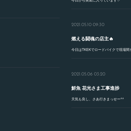
2021.05.10 09:30
燃える闘魂の店主🔥
今日はTKEKでロードバイクで現場間
2021.05.06 03:20
鮮魚 花光さま工事進捗
天気も良し、さあ行きまっせー^^