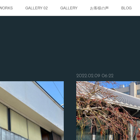
WORKS
GALLERY 02
GALLERY
お客様の声
BLOG
2022.02.09 06:22