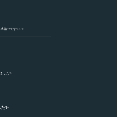
て準備中です✨✨✨
ました✨
した✨