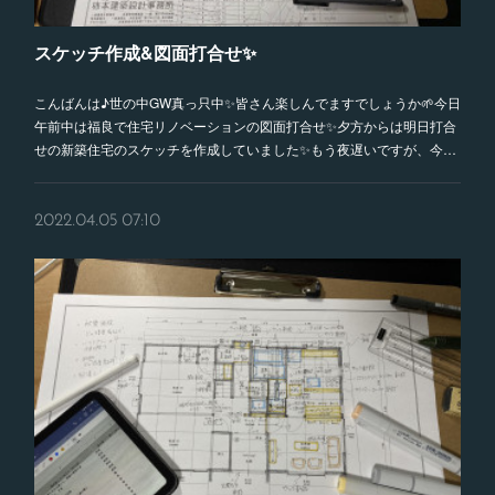
スケッチ作成&図面打合せ✨
こんばんは♪世の中GW真っ只中✨皆さん楽しんでますでしょうか🌱今日
午前中は福良で住宅リノベーションの図面打合せ✨夕方からは明日打合
せの新築住宅のスケッチを作成していました✨もう夜遅いですが、今…
2022.04.05 07:10