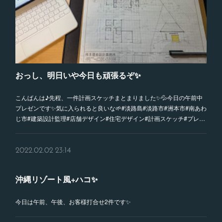
おっし、明日いや今日も頑張るぞ✨
こんばんは♪先程、一件計画スケッチまとまりました✨💦今日の午前中
プレゼンです✨気に入られると良いな🌱#淡路島#淡路市#洲本市#南あわ
じ市#建築設計監理#店舗デザイン#住宅デザイン#計画スケッチ#プレ…
2022.02.02 23:14
沖縄リゾート風+ハコ✨
今日は午前、午後、お客様打合せ2件です✨