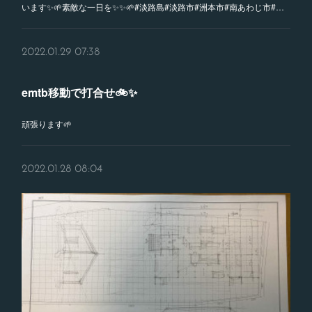
います✨🌱素敵な一日を✨✨🌱#淡路島#淡路市#洲本市#南あわじ市#…
2022.01.29 07:38
emtb移動で打合せ🚲✨
頑張ります🌱
2022.01.28 08:04