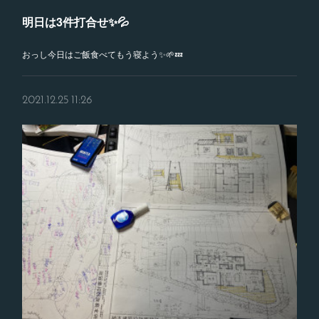
明日は3件打合せ✨💦
おっし今日はご飯食べてもう寝よう✨🌱💤
2021.12.25 11:26