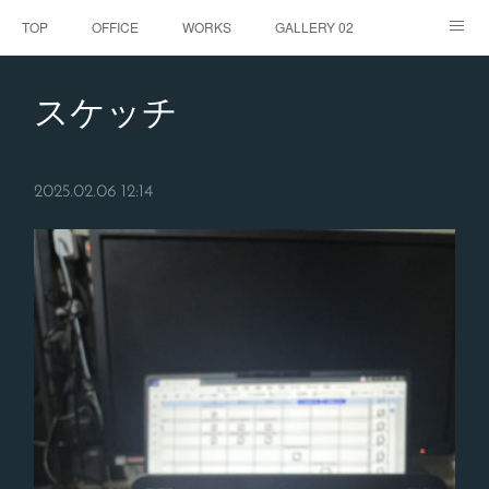
TOP
OFFICE
WORKS
GALLERY 02
GALLERY
お客様の声
BLOG
CONTACT
スケッチ
ABOUT
2025.02.06 12:14