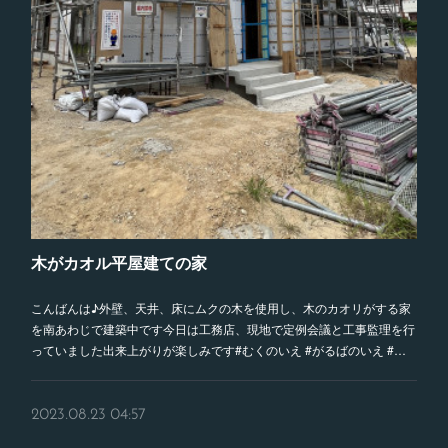
木がカオル平屋建ての家
こんばんは♪外壁、天井、床にムクの木を使用し、木のカオリがする家
を南あわじで建築中です今日は工務店、現地で定例会議と工事監理を行
っていました出来上がりが楽しみです#むくのいえ #がるばのいえ #…
2023.08.23 04:57