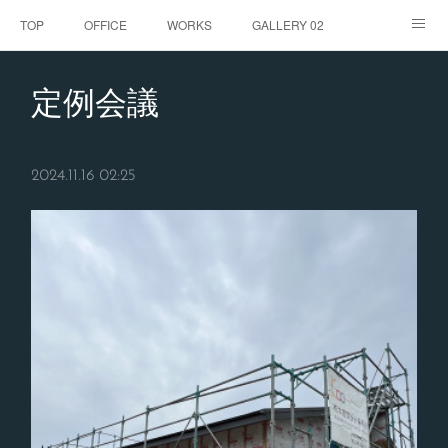
TOP
OFFICE
WORKS
GALLERY 02
GALLERY
お客様の声
BLOG
CONTACT
定例会議
ABOUT
2024.11.16 02:25