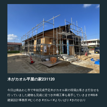
木がカオル平屋の家231120
今日は南あわじ市で年始完成予定木がカオル家の現場お客さま打合せを
行っていました建物も完成に近づき外構工事も着手していきます#柿本
建築設計事務所 #むくのき #ガルパ #よろいばり #きのかおり