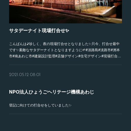
サタデーナイト現場打合せ✨
こんばんは♪珍しく、夜の現場打合せとなりました✨只今、打合せ最中
です✨素敵なサタデーナイトとなりますように🌱#淡路島#淡路市#洲本
市#南あわじ市#建築設計監理#店舗デザイン#住宅デザイン#現場打合…
2021.05.12 08:01
NPO法人ひょうごヘリテージ機構あわじ
登記に向けての打合せをしていました✨