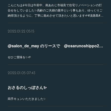
こんにちは♪今日は午前中、南あわじ市福良で住宅リノベーションの打
合せをしていました✨高齢のご夫婦の案件という事もあり、ゆっくりご
納得頂けるように、丁寧に進めさせて頂きたいと思います🌱#淡路島#…
2022.01.22 05:15
@salon_de_may のリースで @osarunoshippo21 の開店祝い㊗️
せひご賞味を✨🌱
2022.01.05 07:43
おさるのしっぽさん✨
両手キュンいただきました✨