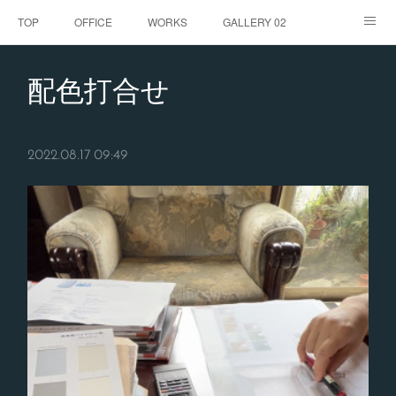
TOP
OFFICE
WORKS
GALLERY 02
GALLERY
お客様の声
BLOG
CONTACT
配色打合せ
ABOUT
2022.08.17 09:49