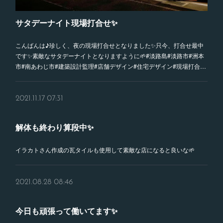
サタデーナイト現場打合せ✨
こんばんは♪珍しく、夜の現場打合せとなりました✨只今、打合せ最中
です✨素敵なサタデーナイトとなりますように🌱#淡路島#淡路市#洲本
市#南あわじ市#建築設計監理#店舗デザイン#住宅デザイン#現場打合…
2021.11.17 07:31
解体も終わり算段中✨
イラカトさん作成の瓦タイルも使用して素敵な店になると良いな🌱
2021.08.28 08:46
今日も頑張って働いてます✨