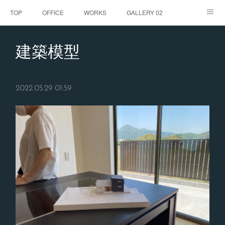
TOP
OFFICE
WORKS
GALLERY 02
GALLERY
お客様の声
BLOG
CONTACT
建築模型
ABOUT
2022.05.29 01:59