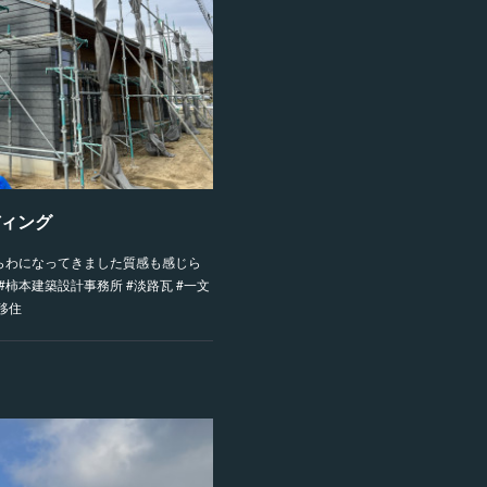
ディング
があらわになってきました質感も感じら
柿本建築設計事務所 #淡路瓦 #一文
島移住