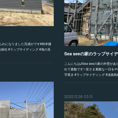
らわになりました完成がです#柿本建
島移住 #ラップサイディング #海の見
Sea seeの家のラップサイ
こんにちは♪Sea seeの家の外壁
れて素敵です✨皆さま素敵な一日を🌱#
字葺き #ラップサイディング #淡路
2022.12.28 03:15