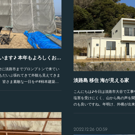
明けましておめでとうございます♪ 本年もよろしくお願いいたします🙇🏻‍♂️
打合せに淡路市までブロンプトンで来てい
もだいぶ張れてきて外観も見えてきま
淡路島 移住 海が見える家
皆さま素敵な一日を🌱#柿本建築…
こんにちは♪今日は淡路市大谷で工事
塩害を受けにくく、山から鳥の声を聞
のも良いですね。年明け、外構が出来
2022.12.26 00:59