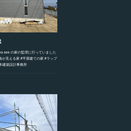
成
 see の家の監理に行っていました
が見える家 #平屋建ての家 #ラップ
柿本建築設計事務所