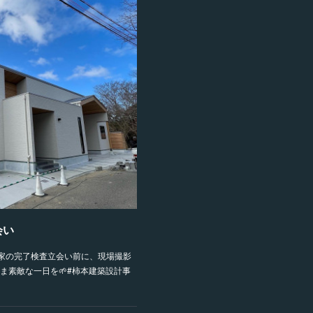
会い
家の完了検査立会い前に、現場撮影
ま素敵な一日を🌱#柿本建築設計事