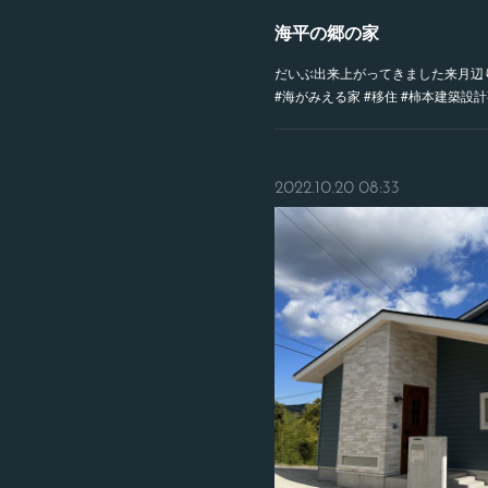
海平の郷の家
だいぶ出来上がってきました来月辺
#海がみえる家 #移住 #柿本建築設
2022.10.20 08:33