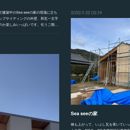
建築中のSea seeの家の現場に立ち
2022.11.22 02:39
ップサイディングの外壁、和瓦一文字
のか楽しみいっぱいです。乞うご期…
Sea seeの家
棟も上がって、いぶし瓦を葺いていっ