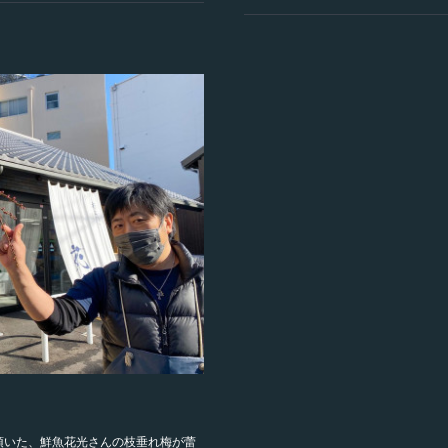
頂いた、鮮魚花光さんの枝垂れ梅が蕾