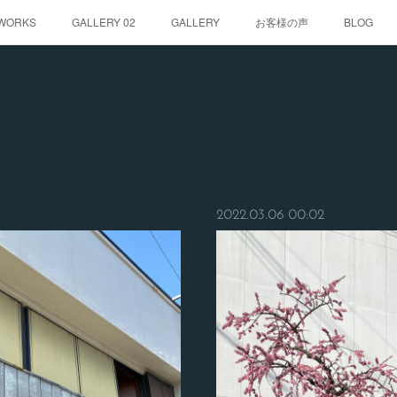
WORKS
GALLERY 02
GALLERY
お客様の声
BLOG
2022.03.06 00:02