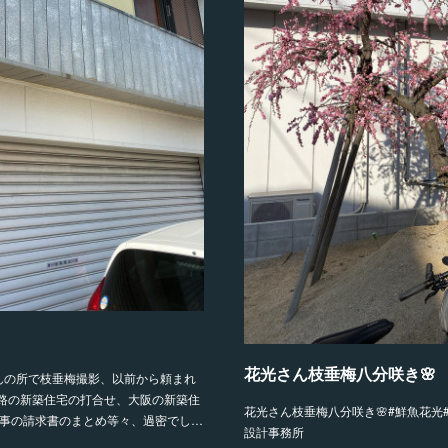
花光さん枝垂梅八分咲き🌸
んの所で枝垂梅撮影、以前から頼まれ
路の新築住宅の打合せ、大阪の新築住
花光さん枝垂梅八分咲き🌸#鮮魚花光
工事の請求書のまとめ等々、過密でし…
設計事務所