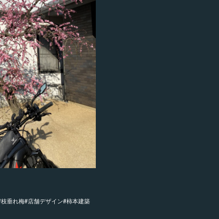
#枝垂れ梅#店舗デザイン#柿本建築