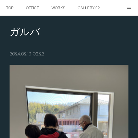
TOP
OFFICE
WORKS
GALLERY 02
GALLERY
お客様の声
BLOG
CONTACT
ガルバ
ABOUT
2024.02.13 02:22