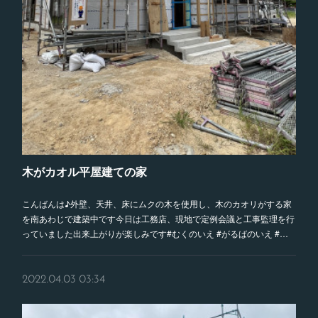
木がカオル平屋建ての家
こんばんは♪外壁、天井、床にムクの木を使用し、木のカオリがする家
を南あわじで建築中です今日は工務店、現地で定例会議と工事監理を行
っていました出来上がりが楽しみです#むくのいえ #がるばのいえ #…
2022.04.03 03:34