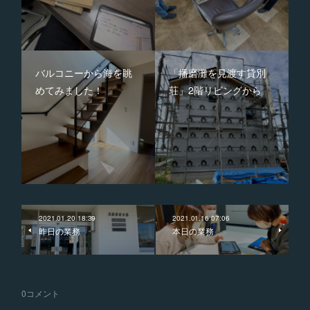
バルコニーから海を眺
「播磨灘を見渡す貸別
めてみました！
荘」2階リビングから
2021.01.20 18:39
2021.01.16 07:06
昨日の業務
本日の業務
0
コメント