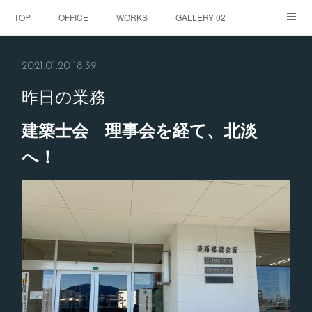
TOP
OFFICE
WORKS
GALLERY 02
GALLERY
お客様の声
BLOG
CONTACT
2021.01.20 18:39
ABOUT
昨日の業務
建築士会 理事会を経て、北淡
へ！