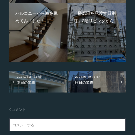
バルコニーから海を眺
「播磨灘を見渡す貸別
めてみました！
荘」2階リビングから
2021.01.21 14:55
2021.01.19 18:57
本日の業務
昨日の業務
0
コメント