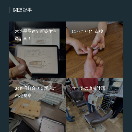
関連記事
木造平屋建て新築住宅
にっこり1年点検
の計画！
お客様打合せ＆新規計
サロンの改装計画
画地視察