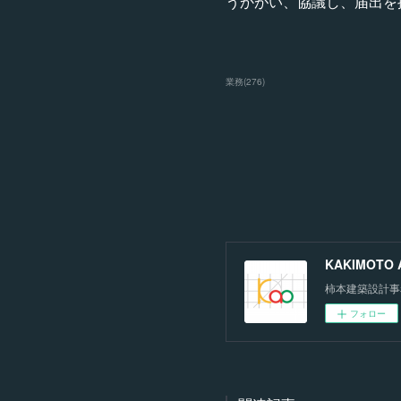
うかがい、協議し、届出を
業務
(
276
)
KAKIMOTO Ar
柿本建築設計事
フォロー