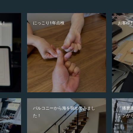
画！
にっこり1年点検
お客様
バルコニーから海を眺めてみまし
「播磨
た！
ングか