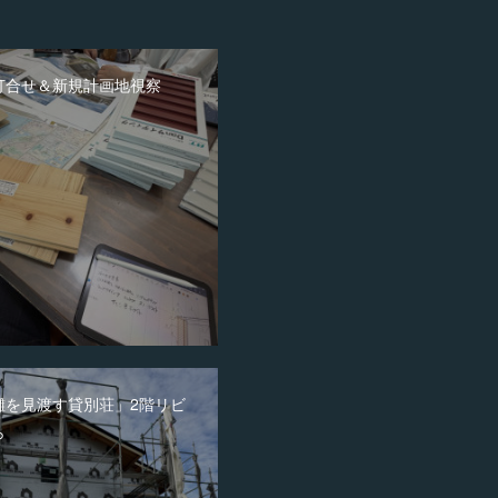
打合せ＆新規計画地視察
灘を見渡す貸別荘」2階リビ
ら