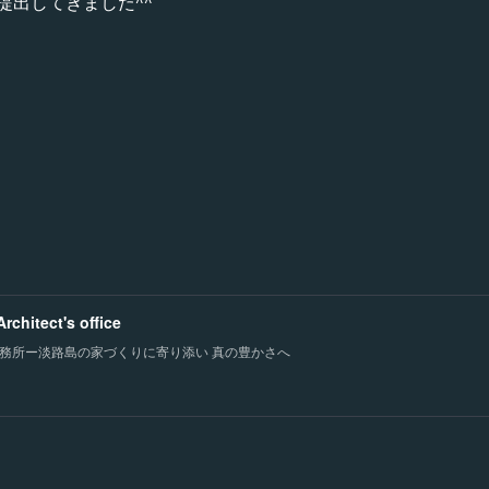
提出してきました^^
chitect's office
務所ー淡路島の家づくりに寄り添い 真の豊かさへ