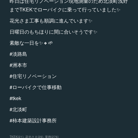
昨日は住宅リノベーション現地測量のため北淡町浅野
までTKEKでローバイクに乗って行っていました✨
花光さま工事も順調に進んでいます✨
日曜日のもちほりに間に合いそうです✨
素敵な一日を✨🔸🌱
#淡路島
#洲本市
#住宅リノベーション
#ローバイクで仕事移動
#tkek
#北淡町
#柿本建築設計事務所
TKEK
(
21
)
花光さま
(
29
)
業務
(
276
)