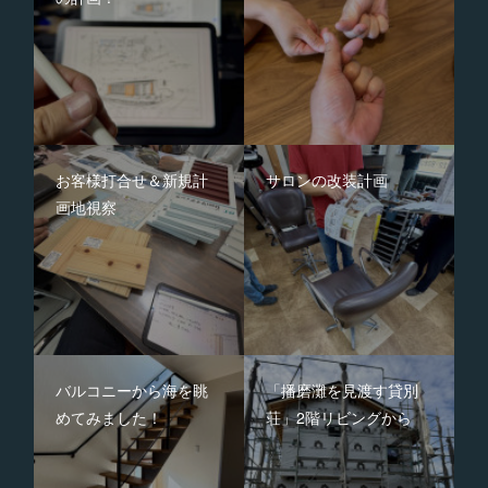
お客様打合せ＆新規計
サロンの改装計画
画地視察
バルコニーから海を眺
「播磨灘を見渡す貸別
めてみました！
荘」2階リビングから