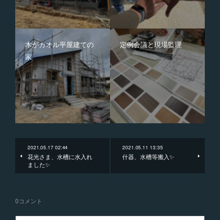
木がカオル平屋建ての
定例会議と現場監理
家
2021.05.17 02:44
2021.05.11 13:35
花光さま、水槽に水入れ
什器、水槽等搬入✨
ました✨
0
コメント