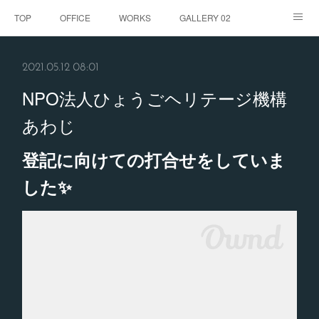
TOP
OFFICE
WORKS
GALLERY 02
GALLERY
お客様の声
BLOG
CONTACT
2021.05.12 08:01
ABOUT
NPO法人ひょうごヘリテージ機構
あわじ
登記に向けての打合せをしていま
した✨