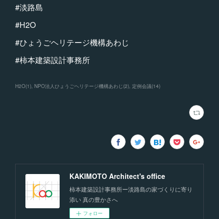
#淡路島
#H2O
#ひょうごヘリテージ機構あわじ
#柿本建築設計事務所
H2O
(
1
)
NPO法人ひょうごヘリテージ機構あわじ
(
2
)
定例会議
(
14
)
KAKIMOTO Architect's office
柿本建築設計事務所ー淡路島の家づくりに寄り
添い 真の豊かさへ
フォロー