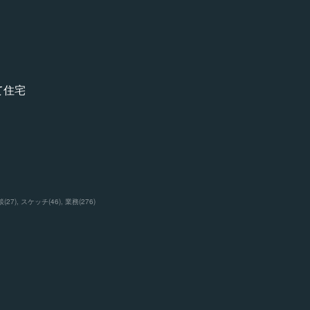
て住宅
談
(
27
)
スケッチ
(
46
)
業務
(
276
)