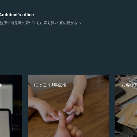
chitect's office
務所ー淡路島の家づくりに寄り添い 真の豊かさへ
画！
にっこり1年点検
お客様