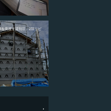
灘を見渡す貸別荘」2階リビ
ら