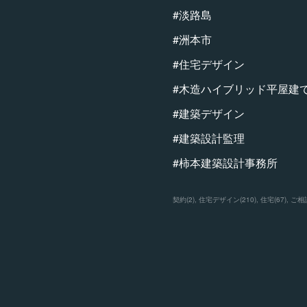
#淡路島
#洲本市
#住宅デザイン
#木造ハイブリッド平屋建
#建築デザイン
#建築設計監理
#柿本建築設計事務所
契約
(
2
)
住宅デザイン
(
210
)
住宅
(
67
)
ご相