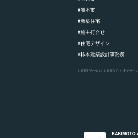
#洲本市
#新築住宅
#施主打合せ
#住宅デザイン
#柿本建築設計事務所
お客様打合せ
(
73
)
お客様
(
37
)
住宅デザイ
KAKIMOTO Ar