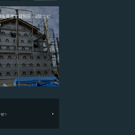
灘を見渡す貸別荘」2階リビ
ら
合せ✨