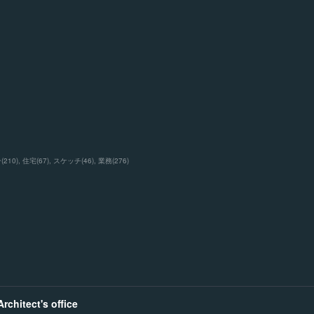
ン
(
210
)
住宅
(
67
)
スケッチ
(
46
)
業務
(
276
)
chitect's office