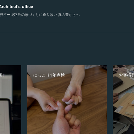
chitect's office
務所ー淡路島の家づくりに寄り添い 真の豊かさへ
画！
にっこり1年点検
お客様