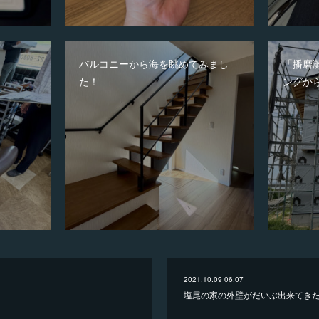
バルコニーから海を眺めてみまし
「播磨
た！
ングか
2021.10.09 06:07
塩尾の家の外壁がだいぶ出来てき