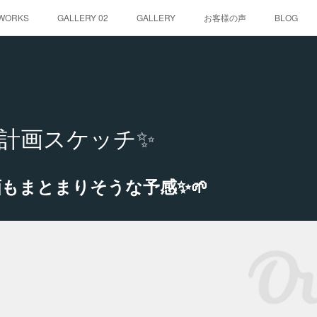
WORKS
GALLERY 02
GALLERY
お客様の声
BLOG
計画スケッチ✨
もまとまりそうな予感✨🌱