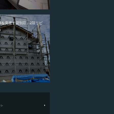
灘を見渡す貸別荘」2階リビ
ら
た✨