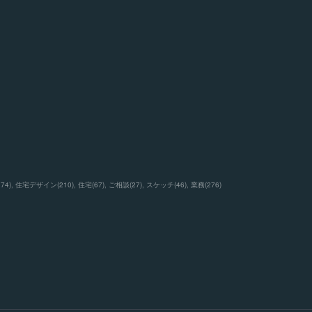
174
)
住宅デザイン
(
210
)
住宅
(
67
)
ご相談
(
27
)
スケッチ
(
46
)
業務
(
276
)