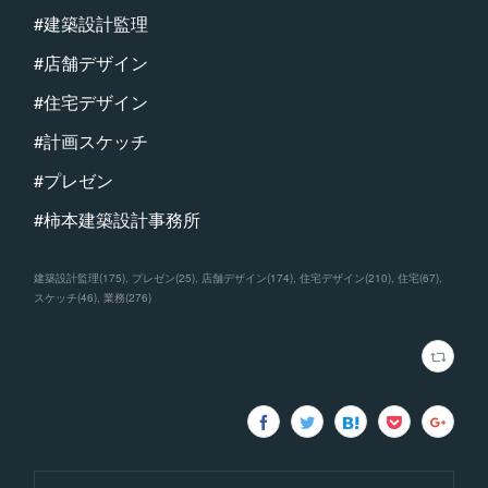
#建築設計監理
#店舗デザイン
#住宅デザイン
#計画スケッチ
#プレゼン
#柿本建築設計事務所
建築設計監理
(
175
)
プレゼン
(
25
)
店舗デザイン
(
174
)
住宅デザイン
(
210
)
住宅
(
67
)
スケッチ
(
46
)
業務
(
276
)