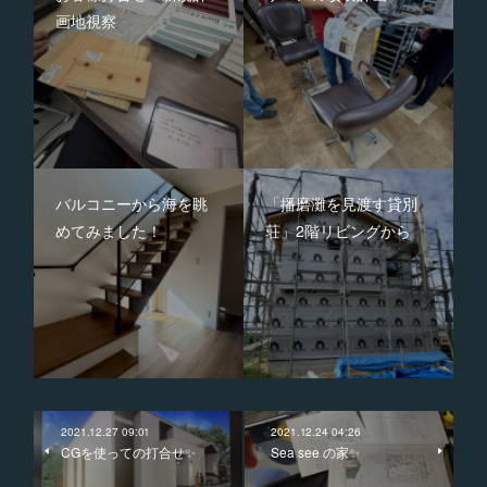
画地視察
バルコニーから海を眺
「播磨灘を見渡す貸別
めてみました！
荘」2階リビングから
2021.12.27 09:01
2021.12.24 04:26
CGを使っての打合せ✨
Sea see の家✨