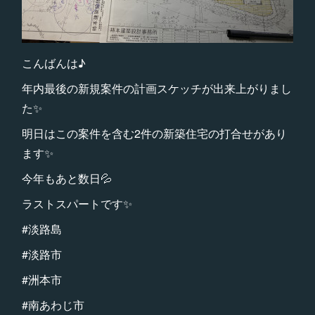
こんばんは♪
年内最後の新規案件の計画スケッチが出来上がりまし
た✨
明日はこの案件を含む2件の新築住宅の打合せがあり
ます✨
今年もあと数日💦
ラストスパートです✨
#淡路島
#淡路市
#洲本市
#南あわじ市