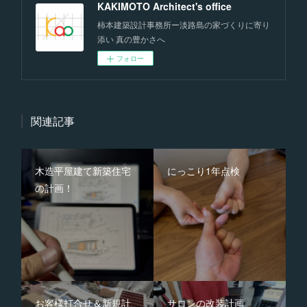
KAKIMOTO Architect's office
柿本建築設計事務所ー淡路島の家づくりに寄り
添い 真の豊かさへ
フォロー
関連記事
木造平屋建て新築住宅
にっこり1年点検
の計画！
お客様打合せ＆新規計
サロンの改装計画