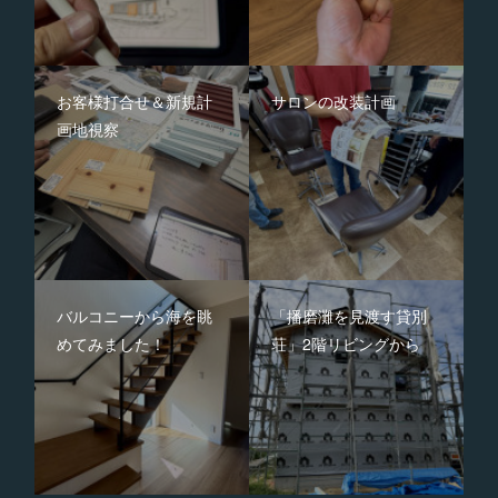
お客様打合せ＆新規計
サロンの改装計画
画地視察
バルコニーから海を眺
「播磨灘を見渡す貸別
めてみました！
荘」2階リビングから