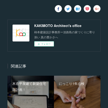
KAKIMOTO Architect's office
柿本建築設計事務所ー淡路島の家づくりに寄り
添い 真の豊かさへ
フォロー
関連記事
木造平屋建て新築住宅
にっこり1年点検
の計画！