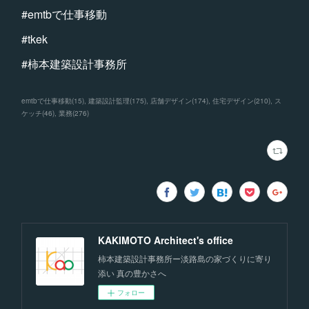
#emtbで仕事移動
#tkek
#柿本建築設計事務所
emtbで仕事移動
(
15
)
建築設計監理
(
175
)
店舗デザイン
(
174
)
住宅デザイン
(
210
)
ス
ケッチ
(
46
)
業務
(
276
)
KAKIMOTO Architect's office
柿本建築設計事務所ー淡路島の家づくりに寄り
添い 真の豊かさへ
フォロー