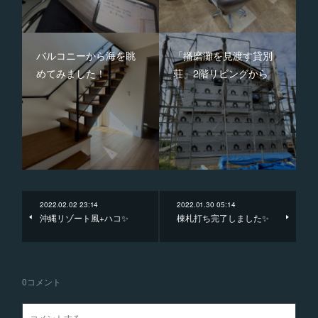
バルコニーから海を眺
「播磨灘を見渡す貸別
めてみました！
荘」2階リビングから
2022.02.02 23:14
2022.01.30 05:14
沖縄リゾート風+ハコ✨
棟札打ち完了しました✨
0
コメント