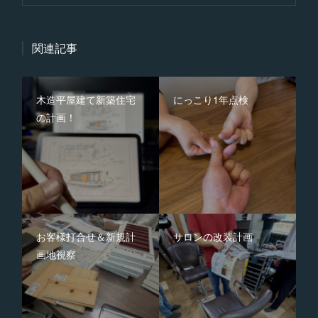
関連記事
木造平屋建て新築住宅
にっこり1年点検
の計画！
お客様打合せ＆新規計
サロンの改装計画
画地視察